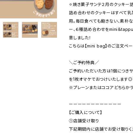
⚪︎焼き菓子サンテ２月のクッキー詰
詰め合わせのクッキーはすべて乳
用。毎日食べても飽きない、素朴
ー、６種詰め合わせをmini＆tapp
意しました！
こちらは【mini bag】のご注文ペ
＼ご予約特典／
ご予約いただいた方は1個につき
を1枚オマケでおつけいたします◎
※プレーンまたはココアどちらか
ーーーーーーーーーーーー
【ご購入について】
①店舗受け取り
下記期間内に店舗でお受け取りく