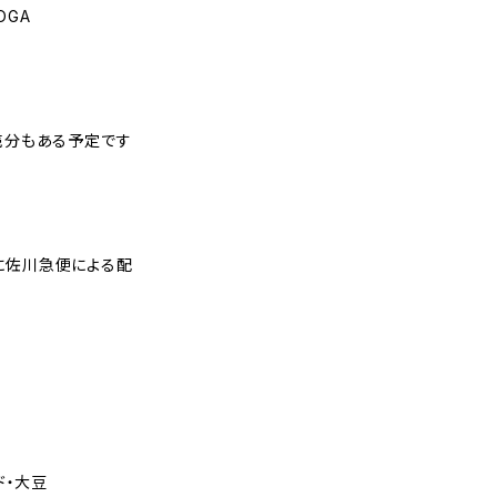
OGA
売分もある予定です
時に佐川急便による配
ド・大豆