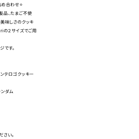
め合わせ⚪︎
製品、たまご不使
な美味しさのクッキ
uriの２サイズでご用
ージです。
サンテロゴクッキー
ランダム
ださい。