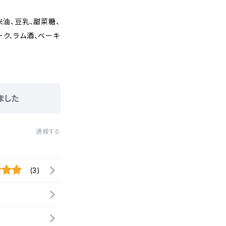
米油、豆乳、甜菜糖、
ーク、ラム酒、ベーキ
ました
通報する
(3)