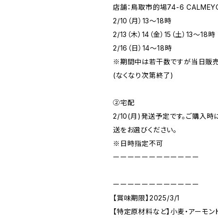
店舗：鳥取市的場74-6 CALMEY
2/10（月）13～18時
2/13（木）14（金）15（土）13～18時
2/16（日）14～18時
※期間中は若干数ですが当日販
(なくなり次第終了)
②宅配
2/10(月)発送予定です。ご購入
送をお選びください。
※日時指定不可
ーーーーーーーーーーーー
ーーーーーーーーーーーー
【賞味期限】2025/3/1
【特定原材料など】小麦・アーモン